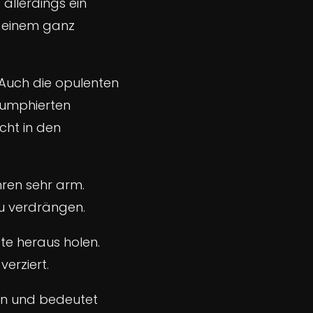
allerdings ein
 einem ganz
 Auch die opulenten
iumphierten
cht in den
hren sehr arm.
u verdrängen.
te heraus holen.
erziert.
en und bedeutet